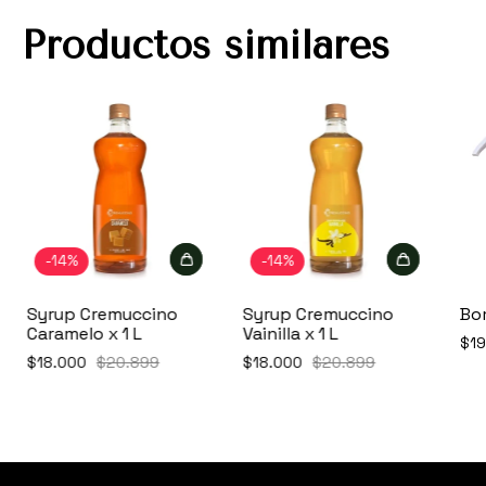
Productos similares
-
14
%
-
14
%
Syrup Cremuccino
Syrup Cremuccino
Bo
Caramelo x 1 L
Vainilla x 1 L
$19
$18.000
$20.899
$18.000
$20.899