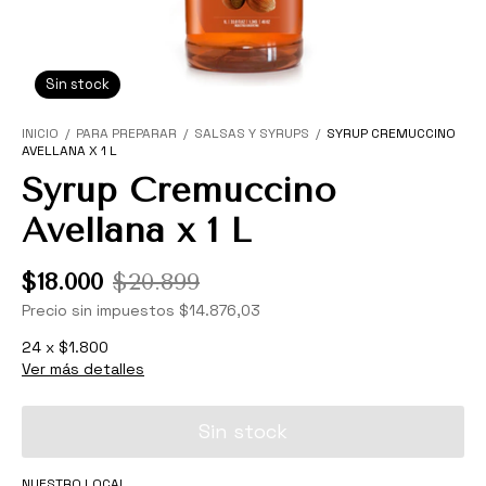
Sin stock
INICIO
/
PARA PREPARAR
/
SALSAS Y SYRUPS
/
SYRUP CREMUCCINO
AVELLANA X 1 L
Syrup Cremuccino
Avellana x 1 L
$18.000
$20.899
Precio sin impuestos
$14.876,03
24
x
$1.800
Ver más detalles
NUESTRO LOCAL