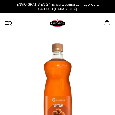
ENVIO GRATIS EN 24hs para compras mayores a
$49.999 (CABA Y GBA)