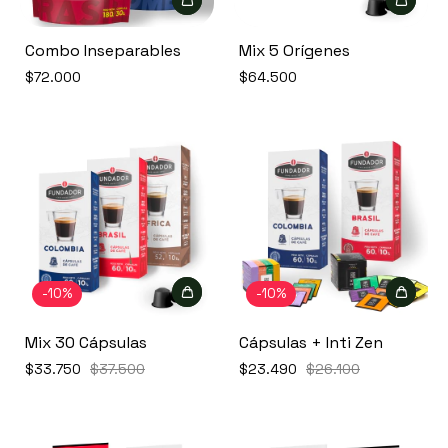
Combo Inseparables
Mix 5 Orígenes
$72.000
$64.500
-
10
%
-
10
%
Mix 30 Cápsulas
Cápsulas + Inti Zen
$33.750
$37.500
$23.490
$26.100