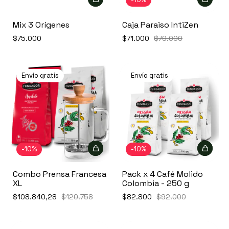
Mix 3 Orígenes
Caja Paraiso IntiZen
$75.000
$71.000
$79.000
Envío gratis
Envío gratis
-
10
%
-
10
%
Combo Prensa Francesa
Pack x 4 Café Molido
XL
Colombia - 250 g
$108.840,28
$120.758
$82.800
$92.000