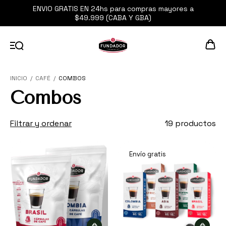
ENVIO GRATIS EN 24hs para compras mayores a
$49.999 (CABA Y GBA)
INICIO
/
CAFÉ
/
COMBOS
Combos
Filtrar y ordenar
19 productos
Envío gratis