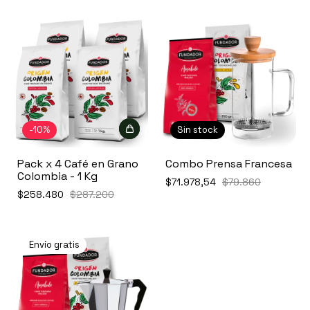
-
10
%
Sin stock
Pack x 4 Café en Grano
Combo Prensa Francesa
Colombia - 1 Kg
$71.978,54
$79.860
$258.480
$287.200
Envío gratis