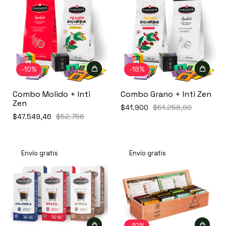
-
10
%
-
18
%
Combo Molido + Inti
Combo Grano + Inti Zen
Zen
$41.900
$51.258,90
$47.549,46
$52.756
Envío gratis
Envío gratis
-
10
%