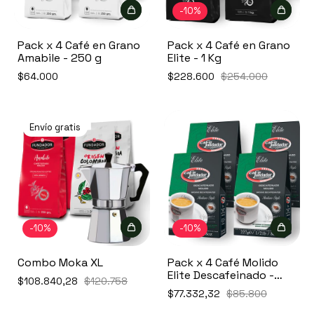
-
10
%
Pack x 4 Café en Grano
Pack x 4 Café en Grano
Amabile - 250 g
Elite - 1 Kg
$64.000
$228.600
$254.000
Envío gratis
-
10
%
-
10
%
Combo Moka XL
Pack x 4 Café Molido
Elite Descafeinado -
$108.840,28
$120.758
227 g
$77.332,32
$85.800