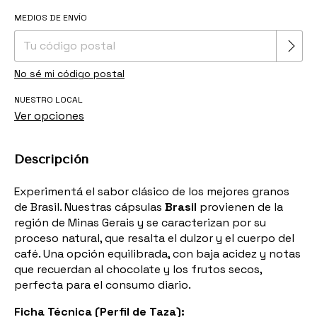
Cambiar CP
MEDIOS DE ENVÍO
Entregas para el CP:
No sé mi código postal
NUESTRO LOCAL
Ver opciones
Descripción
Experimentá el sabor clásico de los mejores granos
de Brasil. Nuestras cápsulas
Brasil
provienen de la
región de Minas Gerais y se caracterizan por su
proceso natural, que resalta el dulzor y el cuerpo del
café. Una opción equilibrada, con baja acidez y notas
que recuerdan al chocolate y los frutos secos,
perfecta para el consumo diario.
Ficha Técnica (Perfil de Taza):