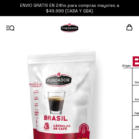
ENVIO GRATIS EN 24hs para compras mayores a
$49.999 (CABA Y GBA)