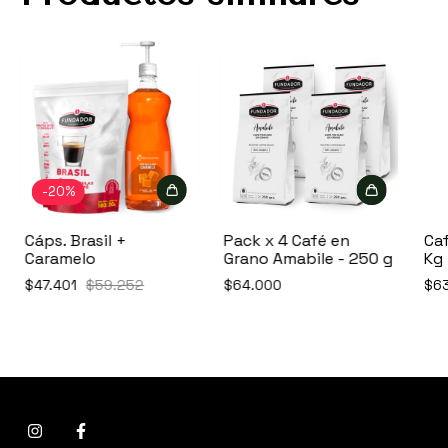
-
20
%
Cáps. Brasil +
Pack x 4 Café en
Caf
Caramelo
Grano Amabile - 250 g
Kg
$47.401
$59.252
$64.000
$6